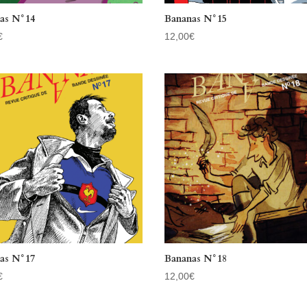
as N°14
Bananas N°15
€
12,00
€
as N°17
Bananas N°18
€
12,00
€