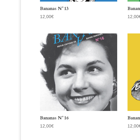
Bananas N°13
Banan
12,00
€
12,00
Bananas N°16
Banan
12,00
€
12,00