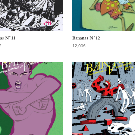
as N°11
Bananas N°12
€
12,00
€