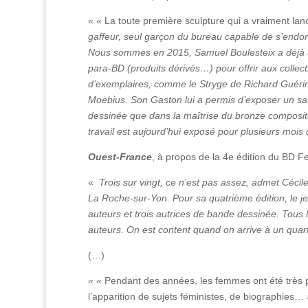
« « La toute première sculpture qui a vraiment lan
gaffeur, seul garçon du bureau capable de s’endo
Nous sommes en 2015, Samuel Boulesteix a déjà ac
para-BD (produits dérivés…) pour offrir aux collect
d’exemplaires, comme le Stryge de Richard Guérin
Moebius. Son Gaston lui a permis d’exposer un savo
dessinée que dans la maîtrise du bronze composite,
travail est aujourd’hui exposé pour plusieurs moi
Ouest-France
, à propos de la 4e édition du BD F
«
Trois sur vingt, ce n’est pas assez, admet Cécil
La Roche-sur-Yon. Pour sa quatrième édition, le je
auteurs et trois autrices de bande dessinée. Tous 
auteurs. On est content quand on arrive à un quart
(…)
« «
Pendant des années, les femmes ont été très peu
l’apparition de sujets féministes, de biographies…