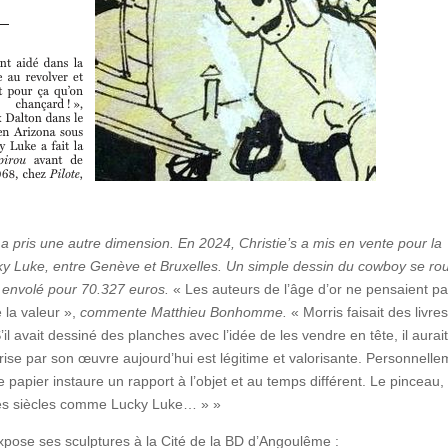
a pris une autre dimension. En 2024, Christie’s a mis en vente pour la
ky Luke, entre Genève et Bruxelles. Un simple dessin du cowboy se rou
t envolé pour 70.327 euros.
« Les auteurs de l’âge d’or ne pensaient p
 la valeur »,
commente Matthieu Bonhomme.
« Morris faisait des livres
’il avait dessiné des planches avec l’idée de les vendre en tête, il aurai
 prise par son œuvre aujourd’hui est légitime et valorisante. Personnelle
 papier instaure un rapport à l’objet et au temps différent. Le pinceau, 
 les siècles comme Lucky Luke… » »
xpose ses sculptures à la Cité de la BD d’Angoulême :