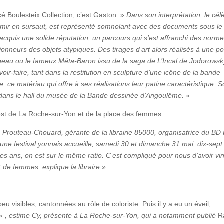
cé Boulesteix Collection, c’est Gaston. »
Dans son interprétation, le cél
rmir en sursaut, est représenté somnolant avec des documents sous le 
quis une solide réputation, un parcours qui s’est affranchi des norm
ionneurs des objets atypiques. Des tirages d’art alors réalisés à une p
eau ou le fameux Méta-Baron issu de la saga de L’Incal de Jodorowsk
ir-faire, tant dans la restitution en sculpture d’une icône de la bande
 ce matériau qui offre à ses réalisations leur patine caractéristique. 
s dans le hall du musée de la Bande dessinée d’Angoulême.
»
est de La Roche-sur-Yon et de la place des femmes :
e Prouteau-Chouard, gérante de la librairie 85000, organisatrice du BD 
une festival yonnais accueille, samedi 30 et dimanche 31 mai, dix-sept
les ans, on est sur le même ratio. C’est compliqué pour nous d’avoir vi
 de femmes, explique la libraire ».
 visibles, cantonnées au rôle de coloriste. Puis il y a eu un éveil,
» , estime Cy, présente à La Roche-sur-Yon, qui a notamment publié
R