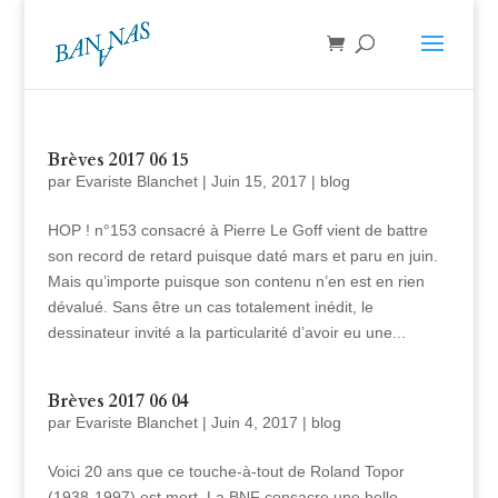
Brèves 2017 06 15
par
Evariste Blanchet
|
Juin 15, 2017
|
blog
HOP ! n°153 consacré à Pierre Le Goff vient de battre
son record de retard puisque daté mars et paru en juin.
Mais qu’importe puisque son contenu n’en est en rien
dévalué. Sans être un cas totalement inédit, le
dessinateur invité a la particularité d’avoir eu une...
Brèves 2017 06 04
par
Evariste Blanchet
|
Juin 4, 2017
|
blog
Voici 20 ans que ce touche-à-tout de Roland Topor
(1938-1997) est mort. La BNF consacre une belle