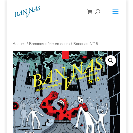
Accueil
/
Bananas série en cours
/ Bananas N°15