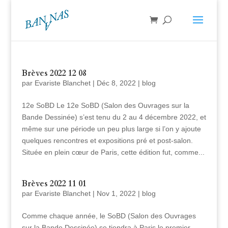
Brèves 2022 12 08
par
Evariste Blanchet
|
Déc 8, 2022
|
blog
12e SoBD Le 12e SoBD (Salon des Ouvrages sur la
Bande Dessinée) s’est tenu du 2 au 4 décembre 2022, et
même sur une période un peu plus large si l’on y ajoute
quelques rencontres et expositions pré et post-salon.
Située en plein cœur de Paris, cette édition fut, comme...
Brèves 2022 11 01
par
Evariste Blanchet
|
Nov 1, 2022
|
blog
Comme chaque année, le SoBD (Salon des Ouvrages
sur la Bande Dessinée) se tiendra à Paris le premier