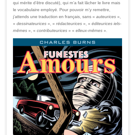
qui mérite d’être discuté), qui m’a fait lâcher le livre mais
le vocabulaire employé. Pour pouvoir m’y remettre,
j’attends une traduction en français, sans «
auteurices
»,
«
dessinateurices
», «
rédacteurices
», «
éditeurices iels-
mêmes
», «
contributeurices
» «
elleux-mêmes
».