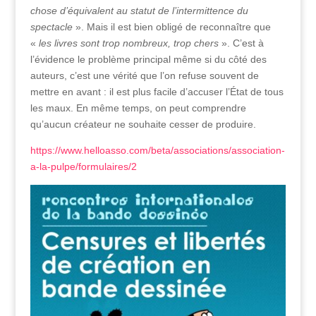
chose d’équivalent au statut de l’intermittence du
spectacle
». Mais il est bien obligé de reconnaître que
«
les livres sont trop nombreux, trop chers
». C’est à
l’évidence le problème principal même si du côté des
auteurs, c’est une vérité que l’on refuse souvent de
mettre en avant : il est plus facile d’accuser l’État de tous
les maux. En même temps, on peut comprendre
qu’aucun créateur ne souhaite cesser de produire.
https://www.helloasso.com/beta/associations/association-
a-la-pulpe/formulaires/2