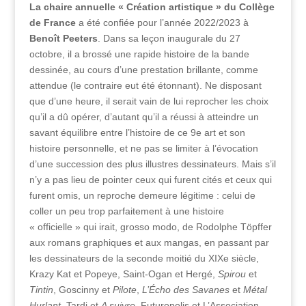
La chaire annuelle « Création artistique » du Collège
de France
a été confiée pour l’année 2022/2023 à
Benoît Peeters
. Dans sa leçon inaugurale du 27
octobre, il a brossé une rapide histoire de la bande
dessinée, au cours d’une prestation brillante, comme
attendue (le contraire eut été étonnant). Ne disposant
que d’une heure, il serait vain de lui reprocher les choix
qu’il a dû opérer, d’autant qu’il a réussi à atteindre un
savant équilibre entre l’histoire de ce 9e art et son
histoire personnelle, et ne pas se limiter à l’évocation
d’une succession des plus illustres dessinateurs. Mais s’il
n’y a pas lieu de pointer ceux qui furent cités et ceux qui
furent omis, un reproche demeure légitime : celui de
coller un peu trop parfaitement à une histoire
« officielle » qui irait, grosso modo, de Rodolphe Töpffer
aux romans graphiques et aux mangas, en passant par
les dessinateurs de la seconde moitié du XIXe siècle,
Krazy Kat et Popeye, Saint-Ogan et Hergé,
Spirou
et
Tintin
, Goscinny et
Pilote
,
L’Écho des Savanes
et
Métal
Hurlant
, Tardi et
A suivre,
Futuropolis et L’Association,