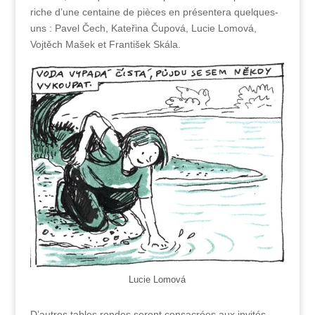
riche d’une centaine de pièces en présentera quelques-
uns : Pavel Čech, Kateřina Čupová, Lucie Lomová,
Vojtěch Mašek et František Skála.
Lucie Lomová
D’autres tables rondes seront consacrées aux invités