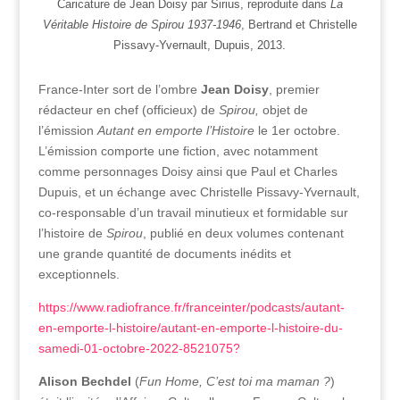
Caricature de Jean Doisy par Sirius, reproduite dans
La
Véritable Histoire de Spirou 1937-1946
, Bertrand et Christelle
Pissavy-Yvernault, Dupuis, 2013.
France-Inter sort de l’ombre
Jean Doisy
, premier
rédacteur en chef (officieux) de
Spirou,
objet de
l’émission
Autant en emporte l’Histoire
le 1er octobre.
L’émission comporte une fiction, avec notamment
comme personnages Doisy ainsi que Paul et Charles
Dupuis, et un échange avec Christelle Pissavy-Yvernault,
co-responsable d’un travail minutieux et formidable sur
l’histoire de
Spirou
, publié en deux volumes contenant
une grande quantité de documents inédits et
exceptionnels.
https://www.radiofrance.fr/franceinter/podcasts/autant-
en-emporte-l-histoire/autant-en-emporte-l-histoire-du-
samedi-01-octobre-2022-8521075?
Alison Bechdel
(
Fun Home, C’est toi ma maman ?
)