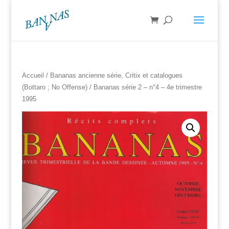
Accueil
/
Bananas ancienne série, Critix et catalogues
(Bottaro ; No Offense)
/ Bananas série 2 – n°4 – 4e trimestre
1995