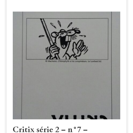
Critix série 2 – n°7 –