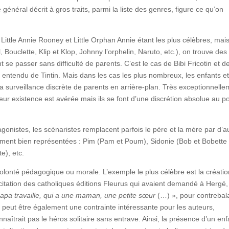
énéral décrit à gros traits, parmi la liste des genres, figure ce qu’on
, Little Annie Rooney et Little Orphan Annie étant les plus célèbres, mais
 Bouclette, Klip et Klop, Johnny l’orphelin, Naruto, etc.), on trouve des
 passer sans difficulté de parents. C’est le cas de Bibi Fricotin et d
 entendu de Tintin. Mais dans les cas les plus nombreux, les enfants et
 surveillance discrète de parents en arrière-plan. Très exceptionnelle
eur existence est avérée mais ils se font d’une discrétion absolue au po
agonistes, les scénaristes remplacent parfois le père et la mère par d’a
rement bien représentées : Pim (Pam et Poum), Sidonie (Bob et Bobette
e), etc.
 volonté pédagogique ou morale. L’exemple le plus célèbre est la créati
icitation des catholiques éditions Fleurus qui avaient demandé à Hergé,
papa travaille, qui a une maman, une petite sœur
(…) », pour contrebal
 peut être également une contrainte intéressante pour les auteurs,
aîtrait pas le héros solitaire sans entrave. Ainsi, la présence d’un enf