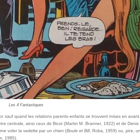
Les 4 Fantastiques
cor sauf quand les relations parents-enfants se trouvent mises en avant
tre centrale, ainsi ceux de Bicot (Martin M. Branner, 1922) et de Denis 
e voler la vedette par un chien (
Boule et Bill
, Roba, 1959) ou, pire, u
on, 1985).