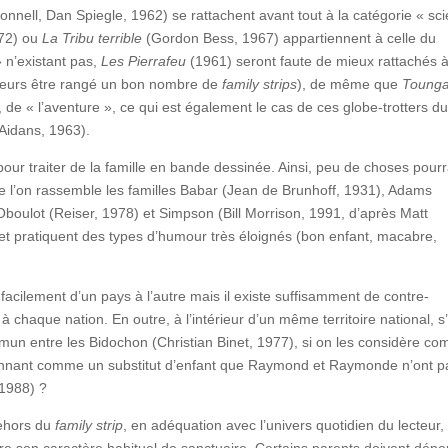
onnell, Dan Spiegle, 1962) se rattachent avant tout à la catégorie « sc
72) ou
La Tribu terrible
(Gordon Bess, 1967) appartiennent à celle du
 n’existant pas,
Les Pierrafeu
(1961) seront faute de mieux rattachés à
illeurs être rangé un bon nombre de
family strips
), de même que
Toung
, de « l’aventure », ce qui est également le cas de ces globe-trotters d
Aidans, 1963).
our traiter de la famille en bande dessinée. Ainsi, peu de choses pourr
 que l’on rassemble les familles Babar (Jean de Brunhoff, 1931), Adams
Oboulot (Reiser, 1978) et Simpson (Bill Morrison, 1991, d’après Matt
 et pratiquent des types d’humour très éloignés (bon enfant, macabre,
 facilement d’un pays à l’autre mais il existe suffisamment de contre-
 à chaque nation. En outre, à l’intérieur d’un même territoire national, s
mun entre les Bidochon (Christian Binet, 1977), si on les considère c
tionnant comme un substitut d’enfant que Raymond et Raymonde n’ont p
 1988) ?
dehors du
family strip
, en adéquation avec l’univers quotidien du lecteur,
dre son caractère habituel de sanctuaire. Certains parents doivent dép