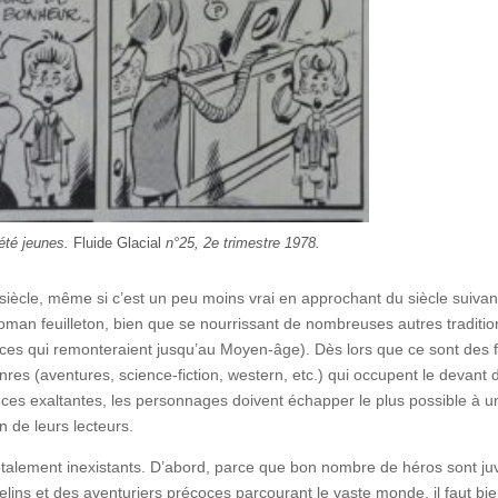
été jeunes.
Fluide Glacial
n°25, 2e trimestre 1978.
iècle, même si c’est un peu moins vrai en approchant du siècle suivant
man feuilleton, bien que se nourrissant de nombreuses autres traditio
rces qui remonteraient jusqu’au Moyen-âge). Dès lors que ce sont des f
res (aventures, science-fiction, western, etc.) qui occupent le devant d
nces exaltantes, les personnages doivent échapper le plus possible à u
n de leurs lecteurs.
 totalement inexistants. D’abord, parce que bon nombre de héros sont ju
lins et des aventuriers précoces parcourant le vaste monde, il faut bie