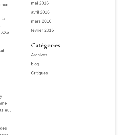
mai 2016
ience-
avril 2016
 la
mars 2016
a
février 2016
u XXe
Catégories
ait
Archives
blog
Critiques
’y
omme
as eu,
 des
enser