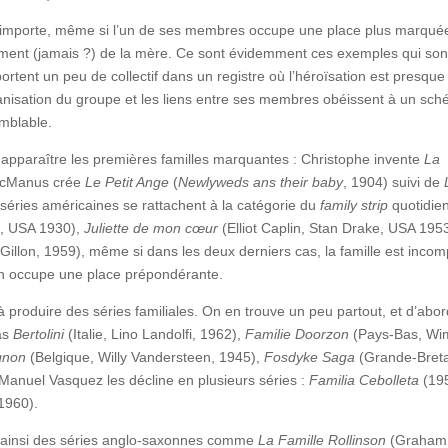
qui importe, même si l’un de ses membres occupe une place plus marquée,
ement (jamais ?) de la mère. Ce sont évidemment ces exemples qui sont
portent un peu de collectif dans un registre où l’héroïsation est presque
l’organisation du groupe et les liens entre ses membres obéissent à un sc
emblable.
r apparaître les premières familles marquantes : Christophe invente
La
McManus crée
Le Petit Ange
(
Newlyweds ans their baby
, 1904) suivi de
séries américaines se rattachent à la catégorie du
family strip
quotidien
, USA 1930),
Juliette de mon cœur
(Elliot Caplin, Stan Drake, USA 1953
Gillon, 1959), même si dans les deux derniers cas, la famille est incom
in occupe une place prépondérante.
à produire des séries familiales. On en trouve un peu partout, et d’abo
as
Bertolini
(Italie, Lino Landolfi, 1962),
Familie Doorzon
(Pays-Bas, Wi
gnon
(Belgique, Willy Vandersteen, 1945),
Fosdyke Saga
(Grande-Bret
r Manuel Vasquez les décline en plusieurs séries :
Familia Cebolleta
(195
1960).
 : ainsi des séries anglo-saxonnes comme
La Famille Rollinson
(Graham