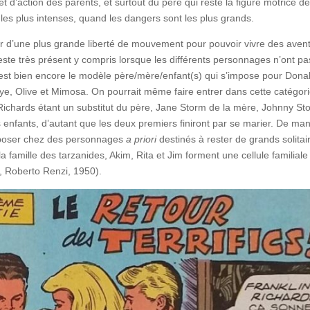
d’action des parents, et surtout du père qui reste la figure motrice de
 les plus intenses, quand les dangers sont les plus grands.
r d’une plus grande liberté de mouvement pour pouvoir vivre des aven
reste très présent y compris lorsque les différents personnages n’ont pa
 c’est bien encore le modèle père/mère/enfant(s) qui s’impose pour Dona
eye, Olive et Mimosa. On pourrait même faire entrer dans cette catégor
Richards étant un substitut du père, Jane Storm de la mère, Johnny St
enfants, d’autant que les deux premiers finiront par se marier. De man
imposer chez des personnages
a priori
destinés à rester de grands solitai
a famille des tarzanides, Akim, Rita et Jim forment une cellule familiale
, Roberto Renzi, 1950).