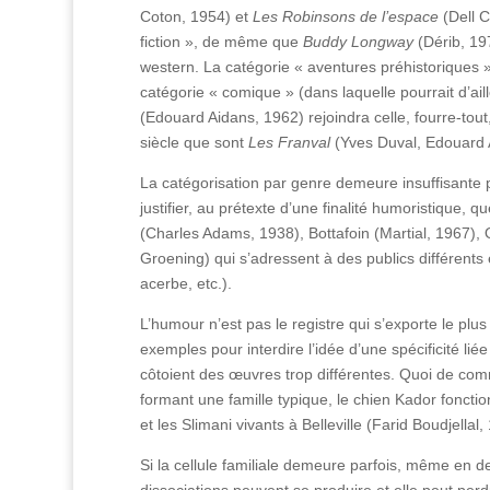
Coton, 1954) et
Les Robinsons de l’espace
(Dell C
fiction », de même que
Buddy Longway
(Dérib, 19
western. La catégorie « aventures préhistoriques »
catégorie « comique » (dans laquelle pourrait d’a
(Edouard Aidans, 1962) rejoindra celle, fourre-tout
siècle que sont
Les Franval
(Yves Duval, Edouard 
La catégorisation par genre demeure insuffisante p
justifier, au prétexte d’une finalité humoristique,
(Charles Adams, 1938), Bottafoin (Martial, 1967), 
Groening) qui s’adressent à des publics différents
acerbe, etc.).
L’humour n’est pas le registre qui s’exporte le plus
exemples pour interdire l’idée d’une spécificité liée
côtoient des œuvres trop différentes. Quoi de com
formant une famille typique, le chien Kador fonc
et les Slimani vivants à Belleville (Farid Boudjellal,
Si la cellule familiale demeure parfois, même en 
dissociations peuvent se produire et elle peut per