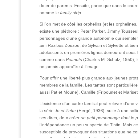
doter de parents. Ensuite, parce que dans le cadre g
nomme le
family strip
.
Si l’on met de côté les orphelins (et les orphelines
existe une pléthore : Peter Parker, Jimmy Tousseul,
personnages d’une grande autonomie qui semblent se
ami Razibus Zouzou, de Sylvain et Sylvette et bien
adolescents en premières lignes demeurent sous la
comme dans
Peanuts
(Charles M. Schulz, 1950), l
ne jamais apparaître à l’image.
Pour offrir une liberté plus grande aux jeunes prot
membres de la famille. Les tantes sont particuliè
aussi Pat et Moune), Camille (Fripounet et Marisett
L’existence d’un cadre familial peut relever d’une
la série
Jo et Zette
(Hergé, 1936), suite à une soll
ses dires, de «
créer un petit personnage dont le 
l’indépendance un peu suspecte de Tintin. Mais ce
susceptible de provoquer des situations que ne conn