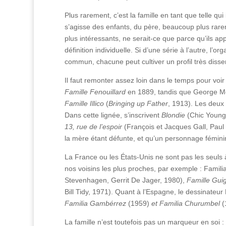
Plus rarement, c’est la famille en tant que telle 
s’agisse des enfants, du père, beaucoup plus rar
plus intéressants, ne serait-ce que parce qu’ils ap
définition individuelle. Si d’une série à l’autre, 
commun, chacune peut cultiver un profil très diss
Il faut remonter assez loin dans le temps pour voi
Famille Fenouillard
en 1889, tandis que George 
Famille Illico
(
Bringing up Father
, 1913). Les deux 
Dans cette lignée, s’inscrivent
Blondie
(Chic Young
13, rue de l’espoir
(François et Jacques Gall, Paul 
la mère étant défunte, et qu’un personnage fémin
La France ou les États-Unis ne sont pas les seuls 
nos voisins les plus proches, par exemple : Famili
Stevenhagen, Gerrit De Jager, 1980),
Famille Gui
Bill Tidy, 1971). Quant à l’Espagne, le dessinateu
Familia Gambérrez
(1959)
et Familia Churumbel
(
La famille n’est toutefois pas un marqueur en soi