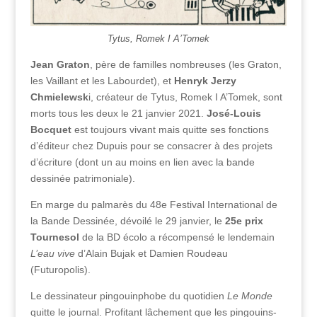
Tytus, Romek I A’Tomek
Jean Graton
, père de familles nombreuses (les Graton,
les Vaillant et les Labourdet), et
Henryk Jerzy
Chmielewsk
i, créateur de Tytus, Romek I A’Tomek, sont
morts tous les deux le 21 janvier 2021.
José-Louis
Bocquet
est toujours vivant mais quitte ses fonctions
d’éditeur chez Dupuis pour se consacrer à des projets
d’écriture (dont un au moins en lien avec la bande
dessinée patrimoniale).
En marge du palmarès du 48e Festival International de
la Bande Dessinée, dévoilé le 29 janvier, le
25e prix
Tournesol
de la BD écolo a récompensé le lendemain
L’eau vive
d’Alain Bujak et Damien Roudeau
(Futuropolis).
Le dessinateur pingouinphobe du quotidien
Le Monde
quitte le journal. Profitant lâchement que les pingouins-