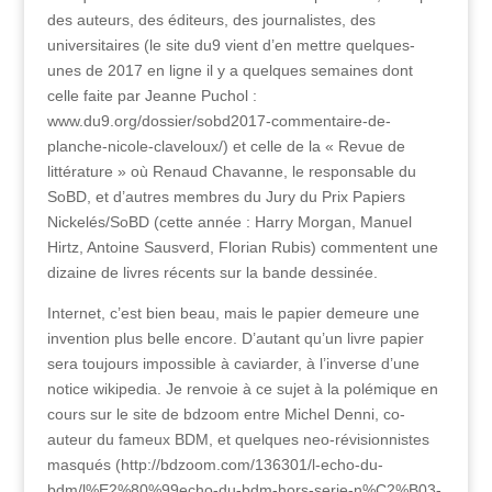
des auteurs, des éditeurs, des journalistes, des
universitaires (le site du9 vient d’en mettre quelques-
unes de 2017 en ligne il y a quelques semaines dont
celle faite par Jeanne Puchol :
www.du9.org/dossier/sobd2017-commentaire-de-
planche-nicole-claveloux/) et celle de la « Revue de
littérature » où Renaud Chavanne, le responsable du
SoBD, et d’autres membres du Jury du Prix Papiers
Nickelés/SoBD (cette année : Harry Morgan, Manuel
Hirtz, Antoine Sausverd, Florian Rubis) commentent une
dizaine de livres récents sur la bande dessinée.
Internet, c’est bien beau, mais le papier demeure une
invention plus belle encore. D’autant qu’un livre papier
sera toujours impossible à caviarder, à l’inverse d’une
notice wikipedia. Je renvoie à ce sujet à la polémique en
cours sur le site de bdzoom entre Michel Denni, co-
auteur du fameux BDM, et quelques neo-révisionnistes
masqués (http://bdzoom.com/136301/l-echo-du-
bdm/l%E2%80%99echo-du-bdm-hors-serie-n%C2%B03-