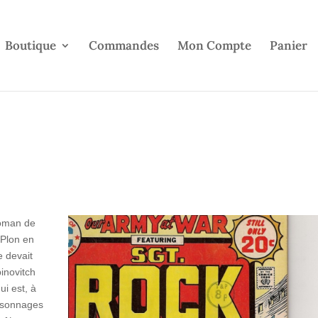
Boutique
Commandes
Mon Compte
Panier
roman de
 Plon en
e devait
inovitch
i est, à
ersonnages