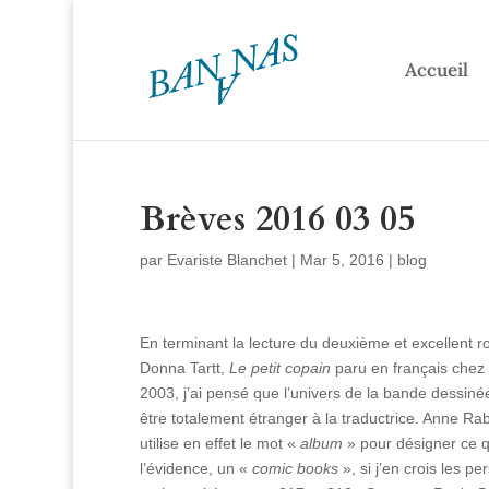
Accueil
Brèves 2016 03 05
par
Evariste Blanchet
|
Mar 5, 2016
|
blog
En terminant la lecture du deuxième et excellent 
Donna Tartt,
Le petit copain
paru en français chez
2003, j’ai pensé que l’univers de la bande dessiné
être totalement étranger à la traductrice. Anne Rab
utilise en effet le mot «
album
» pour désigner ce qu
l’évidence, un «
comic books
», si j’en crois les p