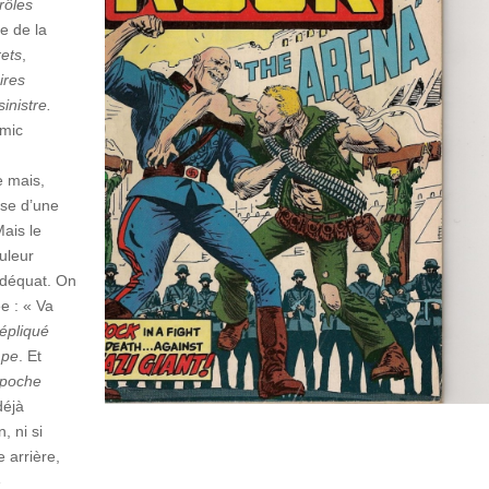
rôles
le de la
ets
,
ires
inistre.
omic
e mais,
sse d’une
ais le
uleur
adéquat. On
e : « Va
répliqué
mpe
. Et
 poche
déjà
, ni si
 arrière,
é