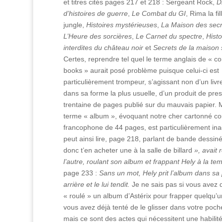
et titres cités pages 217 et 218 : Sergeant Rock,
D
d’histoires de guerre
,
Le Combat du GI
, Rima la fil
jungle,
Histoires mystérieuses
,
La Maison des secr
L’Heure des sorcières
,
Le Carnet du spectre
,
Histo
interdites du château noir
et
Secrets de la maison s
Certes, reprendre tel quel le terme anglais de « c
books » aurait posé problème puisque celui-ci est
particulièrement trompeur, s’agissant non d’un livr
dans sa forme la plus usuelle, d’un produit de pre
trentaine de pages publié sur du mauvais papier. M
terme « album », évoquant notre cher cartonné co
francophone de 44 pages, est particulièrement in
peut ainsi lire, page 218, parlant de bande dessiné
donc t’en acheter une à la salle de billard
», avait 
l’autre, roulant son album et frappant Hely à la te
page 233 :
Sans un mot, Hely prit l’album dans sa
arrière et le lui tendit.
Je ne sais pas si vous avez 
« roulé » un album d’Astérix pour frapper quelqu’un
vous avez déjà tenté de le glisser dans votre poche
mais ce sont des actes qui nécessitent une habilit