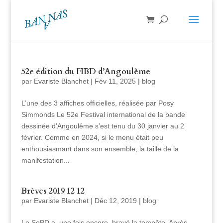
52e édition du FIBD d’Angoulême
par
Evariste Blanchet
|
Fév 11, 2025
|
blog
L’une des 3 affiches officielles, réalisée par Posy
Simmonds Le 52e Festival international de la bande
dessinée d’Angoulême s’est tenu du 30 janvier au 2
février. Comme en 2024, si le menu était peu
enthousiasmant dans son ensemble, la taille de la
manifestation...
Brèves 2019 12 12
par
Evariste Blanchet
|
Déc 12, 2019
|
blog
Le SoBD a, une fois encore, bravé la tempête. Après