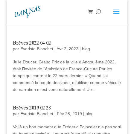
Brèves 2022 04 02
par
Evariste Blanchet
|
Avr 2, 2022
|
blog
Julie Doucet, Grand Prix de la ville d’Angoulême 2022,
était l’invitée de l’émission de France-Culture Par les
temps qui courent le 22 mars dernier. « Quand j’ai
commencé la bande dessinée, m’utiliser comme véhicule
de narration m’est venu naturellement. Je...
Brèves 2019 02 28
par
Evariste Blanchet
|
Fév 28, 2019
|
blog
Voilà un bon moment que Frédéric Poincelet n’a pas sorti
de bande dessinée. Il pourrait (devrait) s’y remettre.