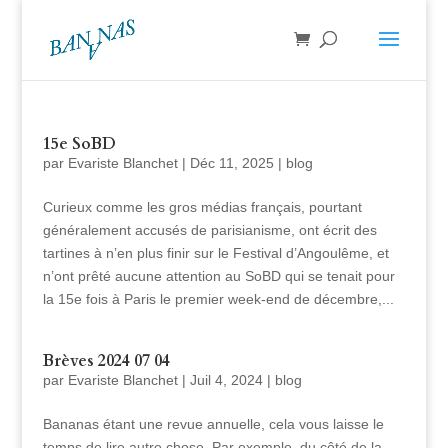
15e SoBD
par
Evariste Blanchet
|
Déc 11, 2025
|
blog
Curieux comme les gros médias français, pourtant
généralement accusés de parisianisme, ont écrit des
tartines à n’en plus finir sur le Festival d’Angoulême, et
n’ont prêté aucune attention au SoBD qui se tenait pour
la 15e fois à Paris le premier week-end de décembre,...
Brèves 2024 07 04
par
Evariste Blanchet
|
Juil 4, 2024
|
blog
Bananas étant une revue annuelle, cela vous laisse le
temps de lire autre chose. Par exemple, du côté de la