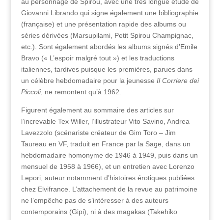
au personnage de Spirou, avec une très longue étude de
Giovanni Librando qui signe également une bibliographie
(française) et une présentation rapide des albums ou
séries dérivées (Marsupilami, Petit Spirou Champignac,
etc.). Sont également abordés les albums signés d’Emile
Bravo (« L’espoir malgré tout ») et les traductions
italiennes, tardives puisque les premières, parues dans
un célèbre hebdomadaire pour la jeunesse
Il Corriere dei
Piccoli
, ne remontent qu’à 1962.
Figurent également au sommaire des articles sur
l’increvable Tex Willer, l’illustrateur Vito Savino, Andrea
Lavezzolo (scénariste créateur de Gim Toro – Jim
Taureau en VF, traduit en France par la Sage, dans un
hebdomadaire homonyme de 1946 à 1949, puis dans un
mensuel de 1958 à 1966), et un entretien avec Lorenzo
Lepori, auteur notamment d’histoires érotiques publiées
chez Elvifrance. L’attachement de la revue au patrimoine
ne l’empêche pas de s’intéresser à des auteurs
contemporains (Gipi), ni à des magakas (Takehiko