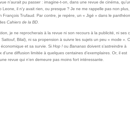
évue n’aurait pu passer : imagine-t-on, dans une revue de cinéma, qu’u
o Leone, il n’y avait rien, ou presque ? Je ne me rappelle pas non plus,
n François Trufaud. Par contre, je repère, un « Jigé » dans le panthéon
 des
Cahiers de la BD
.
ation, je ne reprocherais à la revue ni son recours à la publicité, ni ses 
Sattouf, Bilal), ni sa propension à suivre les sujets un peu « mode ». C
é économique et sa survie. Si
Hop !
ou
Bananas
doivent s’astreindre à
ix d’une diffusion limitée à quelques centaines d’exemplaires. Or, il est
à une revue qui n’en demeure pas moins fort intéressante.