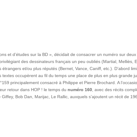
ations et d’études sur la BD », décidait de consacrer un numéro sur deux
privilégiant des dessinateurs français un peu oubliés (Martial, Melliès, E
s étrangers et/ou plus réputés (Bernet, Vance, Caniff, etc.). D’abord lim
s textes occupèrent au fil du temps une place de plus en plus grande j
°159 principalement consacré à Philippe et Pierre Brochard. A l’occasi
 leur retour dans HOP ! le temps du
numéro 160
, avec des récits compl
iffey, Bob Dan, Marijac, Le Rallic, auxquels s’ajoutent un récit de 19