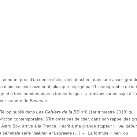
qui, pendant près d’un demi-siècle, s’est attachée, dans une assez grand
is mais pas exclusivement, plus que négligé par l’historiographie de la
 et à trois hebdomadaires franco-belges : je renvoie sur ce sujet à l’ar
rnier numéro de
Bananas
.
 Tellop publié dans
Les Cahiers de la BD
n°6 (1er trimestre 2019) qui
-fiction contemporaine. S’il n’omet pas de citer, dans son rappel des g
 Astro Boy, arrivé à la France, il écrit à ma grande stupeur : «
Au début, 
la séminale série Valérian et Laureline
(…) ». La formule «
rien, ou