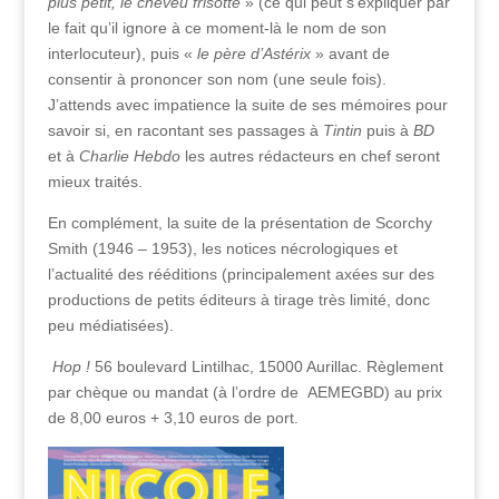
plus petit, le cheveu frisotté
» (ce qui peut s’expliquer par
le fait qu’il ignore à ce moment-là le nom de son
interlocuteur), puis «
le père d’Astérix
» avant de
consentir à prononcer son nom (une seule fois).
J’attends avec impatience la suite de ses mémoires pour
savoir si, en racontant ses passages à
Tintin
puis à
BD
et à
Charlie Hebdo
les autres rédacteurs en chef seront
mieux traités.
En complément, la suite de la présentation de Scorchy
Smith (1946 – 1953), les notices nécrologiques et
l’actualité des rééditions (principalement axées sur des
productions de petits éditeurs à tirage très limité, donc
peu médiatisées).
Hop !
56 boulevard Lintilhac, 15000 Aurillac. Règlement
par chèque ou mandat (à l’ordre de AEMEGBD) au prix
de 8,00 euros + 3,10 euros de port.