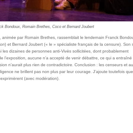
nck Bondoux, Romain Brethes, Coco et Bernard Joubert
, animée par Romain Brethes, rassemblait le lendemain Franck Bondo
ion
) et Bernard Joubert (« le » spécialiste français de la censure). Son 
i les dizaines de personnes anti-Vivès sollicitées, dont probablement
 l’exposition, aucune n’a accepté de venir débattre, ce qui a entraîné 
ion n’aurait plus rien de contradictoire. Conclusion : les censeurs et au
ligence ne brillent pas non plus par leur courage. J’ajoute toutefois que
s’exprimèrent (avec modération).