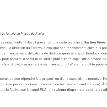
trée fermée du Musée du Papier
ès inhabituelle. Il devait présenter une carte blanche à
Bastien Vivès
es. La direction du Festival a expliqué son renoncement suite aux pr
de manche les justifications du délégué général Franck Bondoux, dont
 » pour assurer la sécurité et l’ordre public, cette capitulation devant les
liberté d’expression a été sacrifiée au profit d’une tranquillité pépère,
 serait-ce que répondre à la proposition d’une exposition alternative,
N
égorie de personnes (avec une intention bien évidemment ironique). À d
ant le festival sur le stand PLG, et
toujours disponible dans la bout