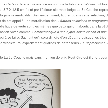
ons de la colère
, en référence au nom de la tribune anti-Vivès publiée
t 8,7 X 12,5 cm édité par l’éditeur alternatif belge La 5e Couche repr
e slogans revendicatifs. Bien évidemment, figurent dans cette sélection, 
 de cet appel à une moralisation des «
futures sélections et programm
elle ligue de vertu sont les mêmes que ceux qui ont abouti, dans la péti
astien Vivès comme «
emblématique d’une hyper-sexualisation et une
uci à se faire. Sachant qu’il sera difficile d’en débattre puisque les tribun
contradicteurs, explicitement qualifiés de défenseurs «
autoproclamés
»
 de La 5e Couche mais sans mention de prix. Peut-être est-il offert pour