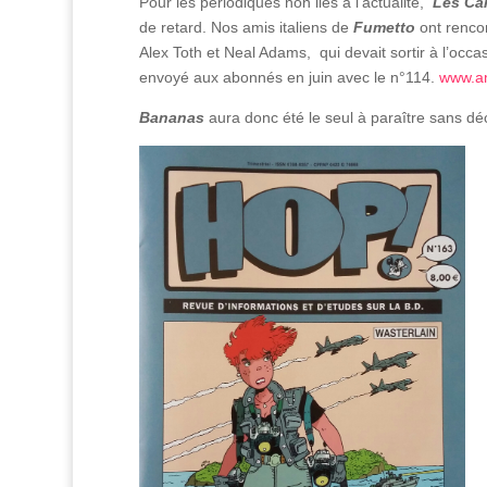
Pour les périodiques non liés à l’actualité,
Les Cah
de retard. Nos amis italiens de
Fumetto
ont rencon
Alex Toth et Neal Adams, qui devait sortir à l’occa
envoyé aux abonnés en juin avec le n°114.
www.am
Bananas
aura donc été le seul à paraître sans déc