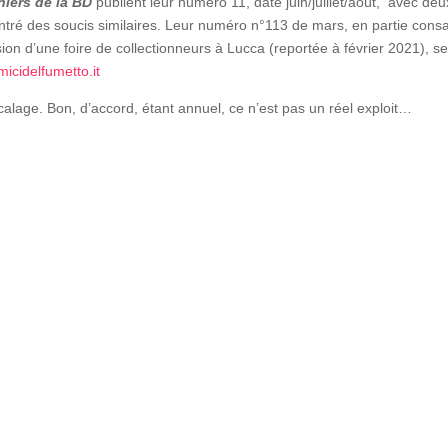
iers de la BD
publient leur numéro 11, daté juin/juillet/août, avec de
tré des soucis similaires. Leur numéro n°113 de mars, en partie cons
sion d’une foire de collectionneurs à Lucca (reportée à février 2021), s
icidelfumetto.it
alage. Bon, d’accord, étant annuel, ce n’est pas un réel exploit…