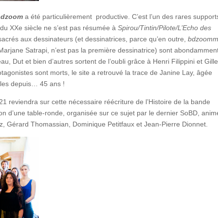
bdzoom
a été particulièrement productive. C’est l’un des rares support
e du XXe siècle ne s’est pas résumée à
Spirou/Tintin/Pilote/L’Echo des
sacrés aux dessinateurs (et dessinatrices, parce qu’en outre,
bdzoom
 Marjane Satrapi, n’est pas la première dessinatrice) sont abondammen
u, Dut et bien d’autres sortent de l’oubli grâce à Henri Filippini et Gill
otagonistes sont morts, le site a retrouvé la trace de Janine Lay, âgée
lles depuis… 45 ans !
1 reviendra sur cette nécessaire réécriture de l’Histoire de la bande
ion d’une table-ronde, organisée sur ce sujet par le dernier SoBD, anim
tz, Gérard Thomassian, Dominique Petitfaux et Jean-Pierre Dionnet.