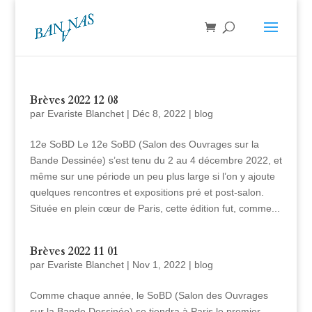
Brèves 2022 12 08
par
Evariste Blanchet
|
Déc 8, 2022
|
blog
12e SoBD Le 12e SoBD (Salon des Ouvrages sur la
Bande Dessinée) s’est tenu du 2 au 4 décembre 2022, et
même sur une période un peu plus large si l’on y ajoute
quelques rencontres et expositions pré et post-salon.
Située en plein cœur de Paris, cette édition fut, comme...
Brèves 2022 11 01
par
Evariste Blanchet
|
Nov 1, 2022
|
blog
Comme chaque année, le SoBD (Salon des Ouvrages
sur la Bande Dessinée) se tiendra à Paris le premier