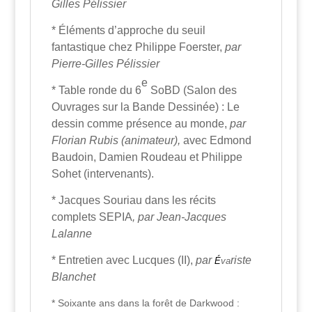
Gilles Pélissier
* Éléments d’approche du seuil
fantastique chez Philippe Foerster,
par
Pierre-Gilles Pélissier
e
* Table ronde du 6
SoBD (Salon des
Ouvrages sur la Bande Dessinée) : Le
dessin comme présence au monde,
par
Florian Rubis (animateur),
avec Edmond
Baudoin, Damien Roudeau et Philippe
Sohet (intervenants).
* Jacques Souriau dans les récits
complets SEPIA
, par Jean-Jacques
Lalanne
* Entretien avec Lucques (II),
par
riste
É
va
Blanchet
* Soixante ans dans la forêt de Darkwood :