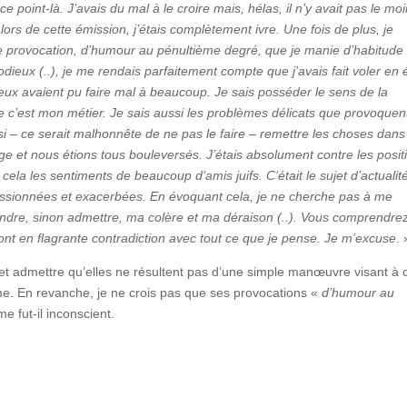
e point-là. J’avais du mal à le croire mais, hélas, il n’y avait pas le mo
rs de cette émission, j’étais complètement ivre. Une fois de plus, je
de provocation, d’humour au pénultième degré, que je manie d’habitude
odieux (..), je me rendais parfaitement compte que j’avais fait voler en 
 eux avaient pu faire mal à beaucoup. Je sais posséder le sens de la
e c’est mon métier. Je sais aussi les problèmes délicats que provoquen
ssi – ce serait malhonnête de ne pas le faire – remettre les choses dans
age et nous étions tous bouleversés. J’étais absolument contre les posit
ela les sentiments de beaucoup d’amis juifs. C’était le sujet d’actualité
passionnées et exacerbées. En évoquant cela, je ne cherche pas à me
endre, sinon admettre, ma colère et ma déraison (..). Vous comprendrez
nt en flagrante contradiction avec tout ce que je pense. Je m’excuse
. 
, et admettre qu’elles ne résultent pas d’une simple manœuvre visant à 
me. En revanche, je ne crois pas que ses provocations «
d’humour au
e fut-il inconscient.