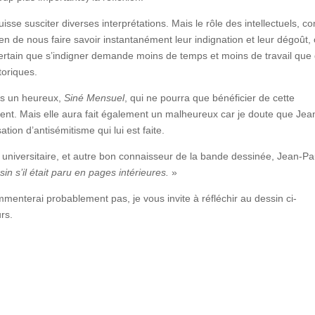
se susciter diverses interprétations. Mais le rôle des intellectuels, 
n de nous faire savoir instantanément leur indignation et leur dégoût,
ertain que s’indigner demande moins de temps et moins de travail que
toriques.
ins un heureux,
Siné Mensuel
, qui ne pourra que bénéficier de cette
ment. Mais elle aura fait également un malheureux car je doute que Jea
tion d’antisémitisme qui lui est faite.
 universitaire, et autre bon connaisseur de la bande dessinée, Jean-Pa
n s’il était paru en pages intérieures.
»
enterai probablement pas, je vous invite à réfléchir au dessin ci-
rs.