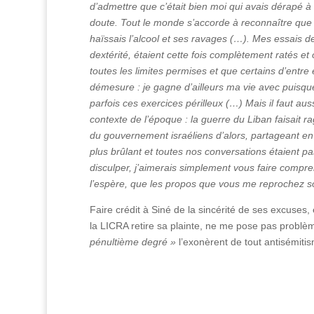
d’admettre que c’était bien moi qui avais dérapé à c
doute. Tout le monde s’accorde à reconnaître que lo
haïssais l’alcool et ses ravages (…). Mes essais 
dextérité, étaient cette fois complètement ratés et 
toutes les limites permises et que certains d’entre
démesure : je gagne d’ailleurs ma vie avec puisqu
parfois ces exercices périlleux (…) Mais il faut au
contexte de l’époque : la guerre du Liban faisait r
du gouvernement israéliens d’alors, partageant en c
plus brûlant et toutes nos conversations étaient 
disculper, j’aimerais simplement vous faire compr
l’espère, que les propos que vous me reprochez so
Faire crédit à Siné de la sincérité de ses excuses
la LICRA retire sa plainte, ne me pose pas problè
pénultième degré »
l’exonèrent de tout antisémitism