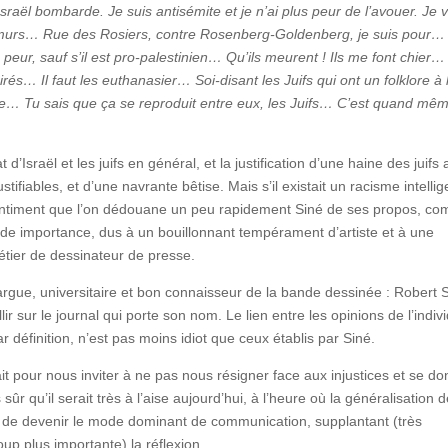
sraël bombarde. Je suis antisémite et je n’ai plus peur de l’avouer. Je v
 murs… Rue des Rosiers, contre Rosenberg-Goldenberg, je suis pour…
 peur, sauf s’il est pro-palestinien… Qu’ils meurent ! Ils me font chier
irés… Il faut les euthanasier… Soi-disant les Juifs qui ont un folklore à 
… Tu sais que ça se reproduit entre eux, les Juifs… C’est quand mê
 d’Israël et les juifs en général, et la justification d’une haine des juifs 
ifiables, et d’une navrante bêtise. Mais s’il existait un racisme intellig
e sentiment que l’on dédouane un peu rapidement Siné de ses propos, c
nde importance, dus à un bouillonnant tempérament d’artiste et à une
étier de dessinateur de presse.
argue, universitaire et bon connaisseur de la bande dessinée : Robert S
llir sur le journal qui porte son nom. Le lien entre les opinions de l’indiv
 définition, n’est pas moins idiot que ceux établis par Siné.
ait pour nous inviter à ne pas nous résigner face aux injustices et se do
ûr qu’il serait très à l’aise aujourd’hui, à l’heure où la généralisation 
n de devenir le mode dominant de communication, supplantant (très
up plus importante) la réflexion.