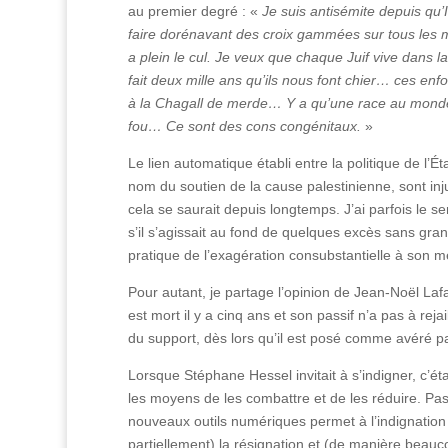
au premier degré : «
Je suis antisémite depuis qu’I
faire dorénavant des croix gammées sur tous les
a plein le cul. Je veux que chaque Juif vive dans la
fait deux mille ans qu’ils nous font chier… ces enfo
à la Chagall de merde… Y a qu’une race au monde
fou… Ce sont des cons congénitaux.
»
Le lien automatique établi entre la politique de l’État
nom du soutien de la cause palestinienne, sont injust
cela se saurait depuis longtemps. J’ai parfois l
s’il s’agissait au fond de quelques excès sans gra
pratique de l’exagération consubstantielle à son m
Pour autant, je partage l’opinion de Jean-Noël Laf
est mort il y a cinq ans et son passif n’a pas à rejai
du support, dès lors qu’il est posé comme avéré par
Lorsque Stéphane Hessel invitait à s’indigner, c’ét
les moyens de les combattre et de les réduire. Pas s
nouveaux outils numériques permet à l’indignatio
partiellement) la résignation et (de manière beauco