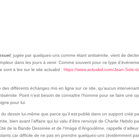
nsuel
,
jugée par quelques-uns comme étant antisémite, vient de décle
ampleur dans les jours à venir. Comme souvent pour ce type d’événeme
sont à lire sur le site actuabd :
https://www.actuabd.com/Jean-Sole-d
ulte des différents échanges mis en ligne sur ce site, qu’aucun intervenan
antisémite. Point n’est besoin de connaître l’homme pour se faire une op
gne pour lui.
 du dessin lui-même que parce qu’il est publié dans un support créé pa
te, bien avant l’affaire qui lui valu d’être renvoyé de
Charlie Hebdo
pa
 Cité de la Bande Dessinée et de l’Image d’Angoulême, rappelle d’ailleur
lants car difficile de ne pas en prendre quelques-uns (évidemment pas