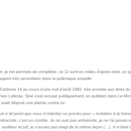
t, je me permets de compléter, ce 12 avril en milieu d’après-midi, ce q
n aspect très secondaire dans la polémique actuelle.
e Carbone 14 au cours d’une nuit d’août 1982, très arrosée aux dires du
-Yves Lafesse. Siné s’est excusé publiquement, en publiant dans
Le Mo
avait déposé une plainte contre lui :
à tel point que vous m’intentez un procès pour « incitation à la hain
raciste, c’est un comble. Je ne suis pas antisémite, je ne l’ai jamais é
auditeur et juif, je n’aurais pas
réagi de la même façon (…). Il m’était di