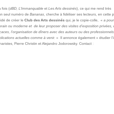
fois (
dBD, L’Immanquable
et
Les Arts dessinés
), ce qui me rend très
r un seul numéro de
Bananas
, cherche à fidéliser ses lecteurs, en cette 
cidé de créer le
Club des Arts dessinés
qui, je le copie-colle, «
a pour
orain ou moderne et de leur proposer des visites d’exposition privées,
caces, l’organisation de dîners avec des auteurs ou des professionnels
lications actuelles comme à venir.
» Il annonce également « étudier l’
istes, Pierre Christin et Alejandro Jodorowsky. Contact :