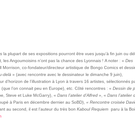
 la plupart de ses expositions pourront être vues jusqu’à fin juin ou dé
int, les Angoumoisins n’ont pas la chance des Lyonnais ! A noter : «
Des
ll Morrison, co-fondateur/directeur artistique de Bongo Comics et dessi
u-delà
» (avec rencontre avec le dessinateur le dimanche 9 juin),
ur d’horizon de l’illustration à Lyon à travers 16 artistes, sélectionnés pa
» (que l’on connait peu en Europe), etc. Côté rencontres : «
Dessin de p
e, Steve et Luke McGarry), «
Dans l’atelier d’Alfred
», «
Dans l’atelier 
 loupé à Paris en décembre dernier au SoBD),
« Rencontre croisée Davi
nt au second, il est l’auteur du très bon
Kaboul Requiem
paru à la Boi
m