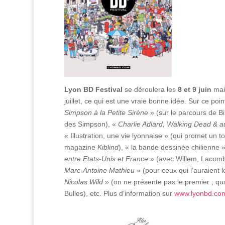
Lyon BD Festival
se déroulera les
8 et 9 juin
mais
juillet, ce qui est une vraie bonne idée. Sur ce po
Simpson à la Petite Sirène
» (sur le parcours de Bi
des Simpson), «
Charlie Adlard, Walking Dead & a
« Illustration, une vie lyonnaise » (qui promet un to
magazine
Kiblind
), « la bande dessinée chilienne 
entre Etats-Unis et France
» (avec Willem, Lacomb
Marc-Antoine Mathieu
» (pour ceux qui l’auraient
Nicolas Wild
» (on ne présente pas le premier ; qua
Bulles), etc. Plus d’information sur
www.lyonbd.co