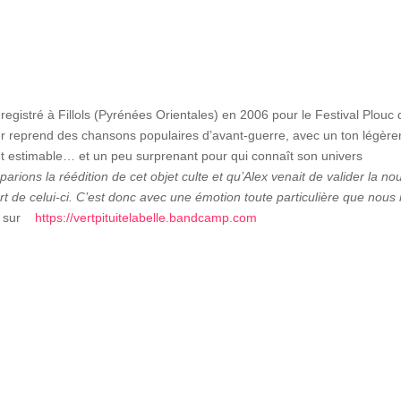
gistré à Fillols (Pyrénées Orientales) en 2006 pour le Festival Plouc 
bier reprend des chansons populaires d’avant-guerre, avec un ton légèr
ent estimable… et un peu surprenant pour qui connaît son univers
arions la réédition de cet objet culte et qu’Alex venait de valider la no
t de celui-ci. C’est donc avec une émotion toute particulière que nous
on sur
https://vertpituitelabelle.bandcamp.com